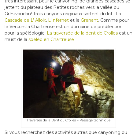
très intéressant pour le canyoning: de grandes cascades se
jettent du plateau des Petites roches vers la vallée du
Grésivaudan! Trois canyons originaux sortent du lot : La
Cascade de L’ Alloix
,
L’Infernet
et le
Grenant
. Comme pour
le Vercors la Chartreuse est un domaine de prédilection
pour la spéléologie:
La traversée de la dent de Crolles
est un
must de la
spéléo en Chartreuse
Traversée de la Dent du Crolles – Passage technique
Si vous recherchez des activités autres que canyoning ou