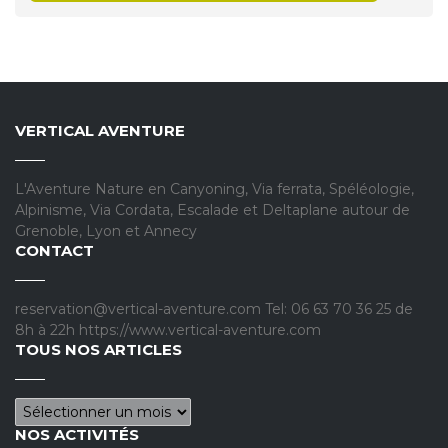
VERTICAL AVENTURE
L'Aventure Nature en Canyoning, Via ferrata, Spéléologie,
Alpinisme, Via Cordata, Escalade et Deltaplane autour de
Grenoble, Lyon et Annecy
CONTACT
reservation@vertical-aventure.com Tel: 06 63 70 36 25 de
8h à 22h https://www.vertical-aventure.com
TOUS NOS ARTICLES
Tous nos articles
NOS ACTIVITÉS