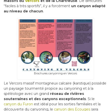
massifs du
Vercors
et de la Chartreuse
. De difficultés
“faciles à très sportifs”, il y a forcément
un canyon adapté
au niveau de chacun
.
Brochures canyoning en Vercors
Le Vercors massif montagneux calcaire (karstique) possède
un paysage tourmenté propice au canyoning et à la
spéléologie avec un grand
réseau de rivières
souterraines et des canyons exceptionnels
. Si le
canyon du Furon
est idéal pour les sorties familiales et la
découverte du canyoning, le
canyon des Ecouges
sera