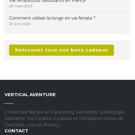
Via ferrata pour débutants en France
29 mars 2023
Comment utiliser la longe en via ferrata ?
30 avril 2020
Retrouvez tous nos bons cadeaux
VERTICAL AVENTURE
L'Aventure Nature en Canyoning, Via ferrata, Spéléologie,
Alpinisme, Via Cordata, Escalade et Deltaplane autour de
Grenoble, Lyon et Annecy
CONTACT