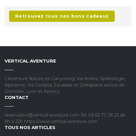
Retrouvez tous nos bons cadeaux
VERTICAL AVENTURE
L'Aventure Nature en Canyoning, Via ferrata, Spéléologie,
Alpinisme, Via Cordata, Escalade et Deltaplane autour de
Grenoble, Lyon et Annecy
CONTACT
reservation@vertical-aventure.com Tel: 06 63 70 36 25 de
8h à 22h https://www.vertical-aventure.com
TOUS NOS ARTICLES