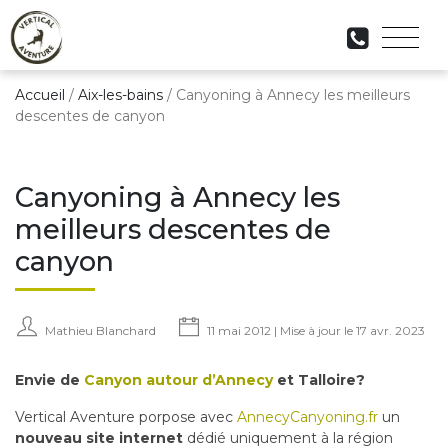
Accueil
/
Aix-les-bains
/
Canyoning à Annecy les meilleurs
descentes de canyon
Canyoning à Annecy les
meilleurs descentes de
canyon
Mathieu Blanchard
11 mai 2012 | Mise à jour le 17 avr. 2023
Envie de
Canyon autour d’Annec
y
et Talloire?
Vertical Aventure porpose avec
AnnecyCanyoning.fr
un
nouveau site internet
dédié uniquement à la région