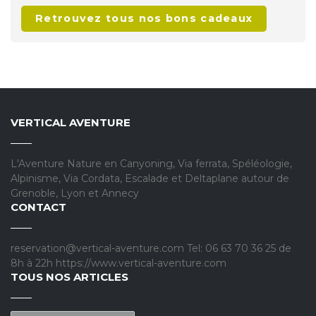
Retrouvez tous nos bons cadeaux
VERTICAL AVENTURE
L'Aventure Nature en Canyoning, Via ferrata, Spéléologie,
Alpinisme, Via Cordata, Escalade et Deltaplane autour de
Grenoble, Lyon et Annecy
CONTACT
reservation@vertical-aventure.com Tel: 06 63 70 36 25 de
8h à 22h https://www.vertical-aventure.com
TOUS NOS ARTICLES