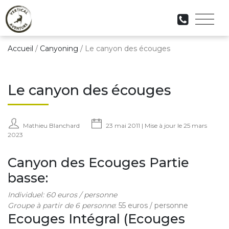
Accueil
/
Canyoning
/
Le canyon des écouges
Le canyon des écouges
Mathieu Blanchard
23 mai 2011 | Mise à jour le 25 mars
2023
Canyon des Ecouges Partie
basse
:
Individuel: 60 euros / personne
Groupe à partir de 6 personne
: 55 euros / personne
Ecouges Intégral
(
Ecouges