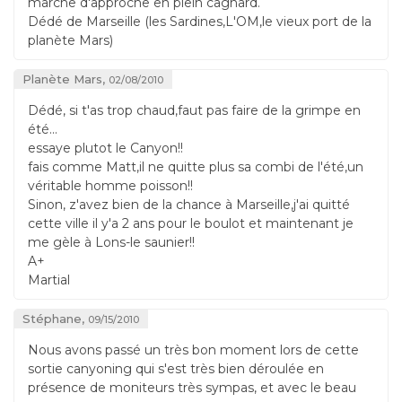
marche d'approche en plein cagnard.
Dédé de Marseille (les Sardines,L'OM,le vieux port de la
planète Mars)
Planète Mars,
02/08/2010
Dédé, si t'as trop chaud,faut pas faire de la grimpe en
été...
essaye plutot le Canyon!!
fais comme Matt,il ne quitte plus sa combi de l'été,un
véritable homme poisson!!
Sinon, z'avez bien de la chance à Marseille,j'ai quitté
cette ville il y'a 2 ans pour le boulot et maintenant je
me gèle à Lons-le saunier!!
A+
Martial
Stéphane,
09/15/2010
Nous avons passé un très bon moment lors de cette
sortie canyoning qui s'est très bien déroulée en
présence de moniteurs très sympas, et avec le beau