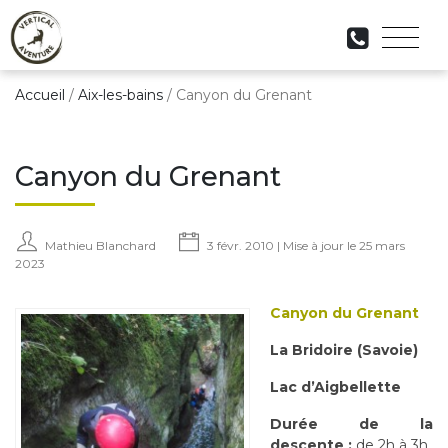
Accueil
/
Aix-les-bains
/
Canyon du Grenant
Canyon du Grenant
Mathieu Blanchard
3 févr. 2010 | Mise à jour le 25 mars
2023
Canyon du Grenant
La Bridoire (Savoie)
Lac d’Aigbellette
Durée de la
descente :
de 2h à 3h