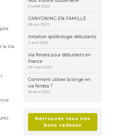
Nuit insolite souterraine
2 juillet 2023
CANYONING EN FAMILLE
26 juin 2023
uipée
Initiation spéléologie débutants
4 avril 2023
 la Via
Via ferrata pour débutants en
France
29 mars 2023
on
Comment utiliser la longe en
via ferrata ?
30 avril 2020
ence
urez-
Retrouvez tous nos
bons cadeaux