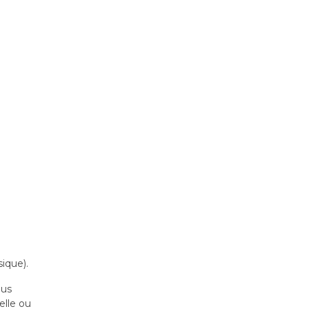
sique).
ous
elle ou