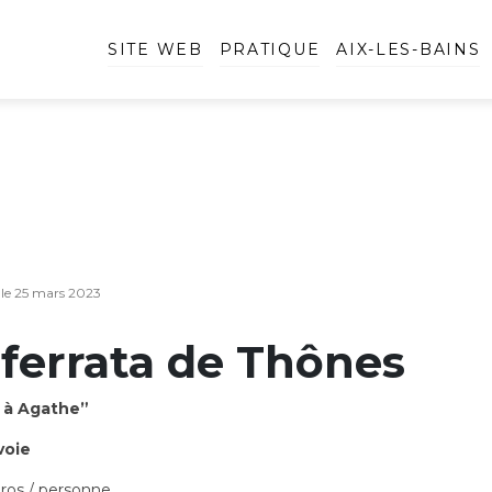
SITE WEB
PRATIQUE
AIX-LES-BAINS
r le 25 mars 2023
 ferrata de Thônes
 à Agathe”
voie
ros / personne