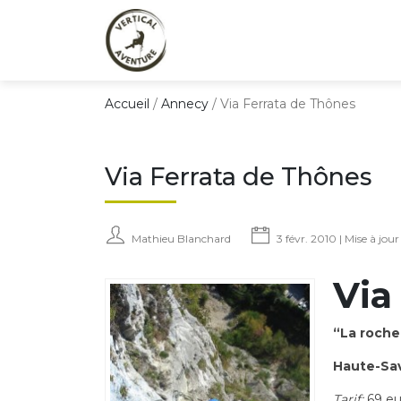
Accueil
/
Annecy
/
Via Ferrata de Thônes
Via Ferrata de Thônes
Mathieu Blanchard
3 févr. 2010 | Mise à jou
Via
“La roche
Haute-Sa
Tarif:
69 eu