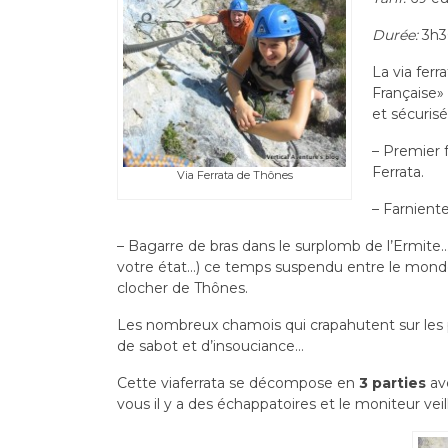
Durée:
3h3
La via ferr
Française» 
et sécurisé
– Premier f
Ferrata.
Via Ferrata de Thônes
– Farniente 
– Bagarre de bras dans le surplomb de l’Ermite… 
votre état…) ce temps suspendu entre le monde 
clocher de Thônes.
Les nombreux chamois qui crapahutent sur les 
de sabot et d’insouciance…
Cette viaferrata se décompose en
3 parties
ave
vous il y a des échappatoires et le moniteur veil